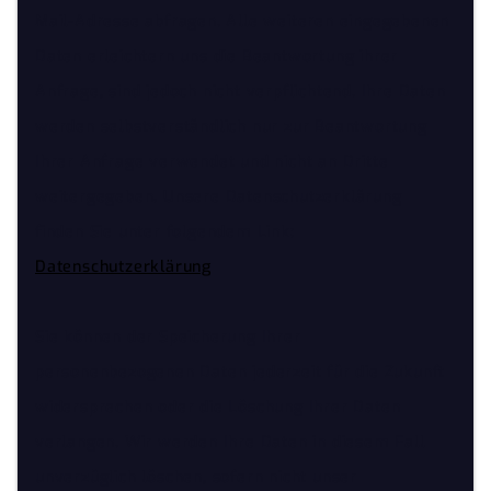
Mail-Adresse abfragen. Alle weiteren eingegebenen
Daten erleichtern uns die Beantwortung ihrer
Anfrage, sind jedoch nicht verpflichtend. Ihre Daten
werden selbstverständlich nur zur Beantwortung
Ihrer Anfrage verwendet und nicht an Dritte
weitergegeben. Unsere Datenschutzerklärung
finden Sie unter folgendem Link:
Datenschutzerklärung
Sie können der Speicherung Ihrer
personenbezogenen Daten jederzeit für die Zukunft
widersprechen oder die Löschung Ihrer Daten
verlangen. Wir werden Ihre Daten in diesem Fall
unverzüglich löschen, sofern nicht unser