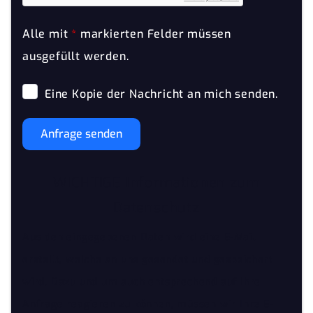
Alle mit
*
markierten Felder müssen
ausgefüllt werden.
Eine Kopie der Nachricht an mich senden.
Anfrage senden
WICHTIGE Informationen zum
Datenschutz
Aus den eingegebenen Daten wird eine E-Mail
erstellt, welche an uns gesendet und gespeichert
wird. Dazu und um auch entsprechend auf Ihre
Anfrage reagieren zu können, müssen wir Ihre E-