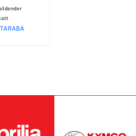
bildender
tatt
 TARABA