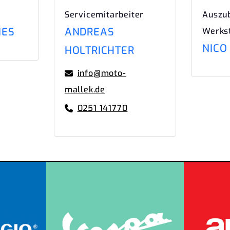
Servicemitarbeiter
Auszu
IES
ANDREAS
Werks
NICO
HOLTRICHTER
info@moto-
mallek.de
0251 141770