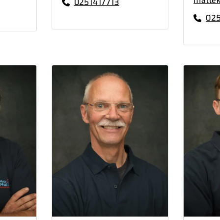
mallek
0251417713
025