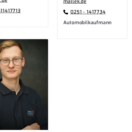
.de
mallek.de
11417713
0251 - 1417734
Automobilkaufmann