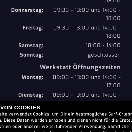
18:00
Donnerstag:
09:30 - 13:00 und 14:00 -
18:00
Freitag:
09:30 - 13:00 und 14:00 -
18:00
Samstag:
10:00 - 14:00
Sonntag:
geschlossen
Werkstatt Öffnungszeiten
Montag:
09:00 - 13:00 und 14:00 -
17:00
Dienstag:
09:00 - 13:00 und 14:00 -
17:00
 VON COOKIES
Mittwoch:
09:00 - 13:00 und 14:00 -
ite verwendet Cookies, um Dir ein bestmögliches Surf-Erlebn
17:00
. Diese Daten werden erhoben und dienen nicht für die Erste
filen oder anderer weiterführender Verwendung. Sämtliche
Donnerstag:
09:00 - 13:00 und 14:00 -