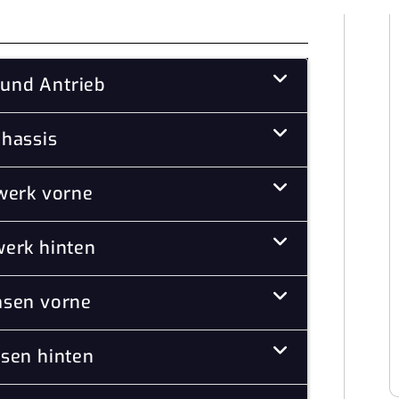
und Antrieb
hassis
werk vorne
erk hinten
sen vorne
sen hinten