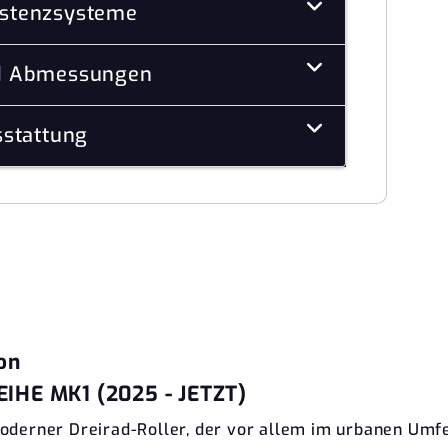
istenzsysteme
d Abmessungen
stattung
on
IHE MK1 (2025 - JETZT)
derner Dreirad-Roller, der vor allem im urbanen Umfel