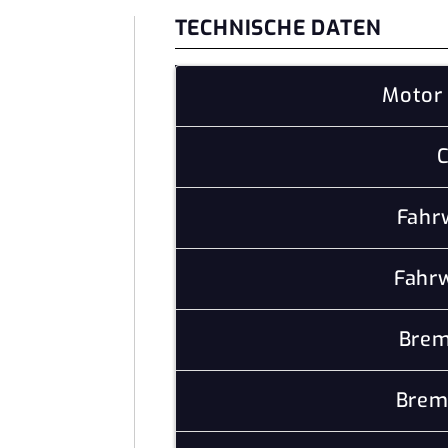
TECHNISCHE DATEN
Motor 
C
Fahr
Fahrw
Brem
Brem