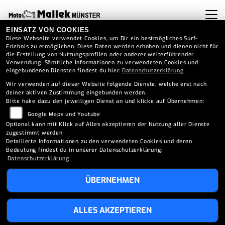
EINSATZ VON COOKIES
Diese Webseite verwendet Cookies, um Dir ein bestmögliches Surf-
SUZUKI V-STROM 1050
Erlebnis zu ermöglichen. Diese Daten werden erhoben und dienen nicht für
die Erstellung von Nutzungsprofilen oder anderer weiterführender
TOURING EDITION (2026)
Verwendung. Sämtliche Informationen zu verwendeten Cookies und
eingebundenen Diensten findest du hier:
Datenschutzerklärung
Wir verwenden auf dieser Website folgende Dienste, welche erst nach
deiner aktiven Zustimmung eingebunden werden.
Bitte hake dazu den jeweiligen Dienst an und klicke auf Übernehmen:
TECHNISCHE DATEN
Google Maps und Youtube
Optional kann mit Klick auf Alles akzeptieren der Nutzung aller Dienste
zugestimmt werden
Motor und Antrieb
Detailierte Informationen zu den verwendeten Cookies und deren
Bedeutung findest du in unserer Datenschutzerklärung:
Datenschutzerklärung
Chassis
ÜBERNEHMEN
Fahrwerk vorne
ALLES AKZEPTIEREN